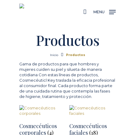
Skip
to
MENU
main
content
Productos
Inicio
Productos
Gama de productos para que hombres y
mujeres cuiden su piel y silueta de manera
cotidiana Con estas líneas de productos,
Cosmecéuticl Key traslada la eficacia profesional
al consumidor final. Cada producto forma parte
de una cuidada rutina que contempla las fases
de higiene, tratamiento y protección.
Cosmecéuticos
Cosmecéuticos
corporales
(4)
faciales
(18)