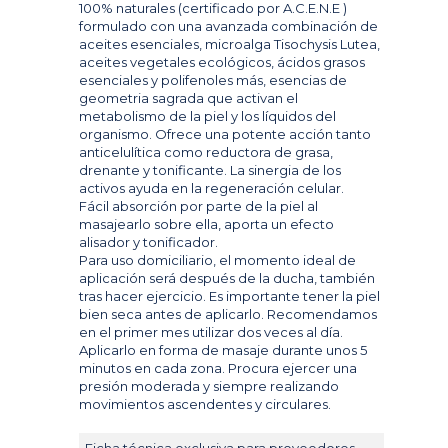
100% naturales (certificado por A.C.E.N.E )
formulado con una avanzada combinación de
aceites esenciales, microalga Tisochysis Lutea,
aceites vegetales ecológicos, ácidos grasos
esenciales y polifenoles más, esencias de
geometria sagrada que activan el
metabolismo de la piel y los líquidos del
organismo. Ofrece una potente acción tanto
anticelulítica como reductora de grasa,
drenante y tonificante. La sinergia de los
activos ayuda en la regeneración celular.
Fácil absorción por parte de la piel al
masajearlo sobre ella, aporta un efecto
alisador y tonificador.
Para uso domiciliario, el momento ideal de
aplicación será después de la ducha, también
tras hacer ejercicio. Es importante tener la piel
bien seca antes de aplicarlo. Recomendamos
en el primer mes utilizar dos veces al día.
Aplicarlo en forma de masaje durante unos 5
minutos en cada zona. Procura ejercer una
presión moderada y siempre realizando
movimientos ascendentes y circulares.
Ficha técnica exclusiva para proveedores