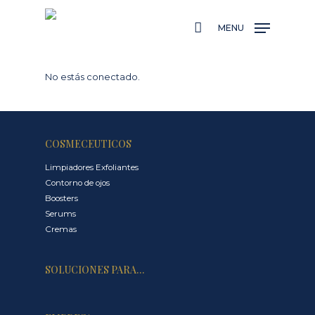
Skip
to
MENU
main
content
No estás conectado.
COSMECEUTICOS
Limpiadores Exfoliantes
Contorno de ojos
Boosters
Serums
Cremas
SOLUCIONES PARA…